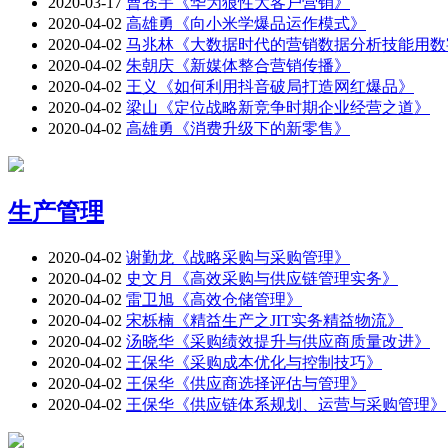
2020-03-17
曹苍宇《华为狼性大客户营销》
2020-04-02
高雄勇《向小米学爆品运作模式》
2020-04-02
马兆林《大数据时代的营销数据分析技能用数
2020-04-02
朱朝庆《新媒体整合营销传播》
2020-04-02
王义《如何利用抖音破局打造网红爆品》
2020-04-02
梁山《定位战略新竞争时期企业经营之道》
2020-04-02
高雄勇《消费升级下的新零售》
生产管理
2020-04-02
谢勤龙《战略采购与采购管理》
2020-04-02
史文月《高效采购与供应链管理实务》
2020-04-02
雷卫旭《高效仓储管理》
2020-04-02
宋栎楠《精益生产之JIT实务精益物流》
2020-04-02
汤晓华《采购绩效提升与供应商质量改进》
2020-04-02
王保华《采购成本优化与控制技巧》
2020-04-02
王保华《供应商选择评估与管理》
2020-04-02
王保华《供应链体系规划、运营与采购管理》